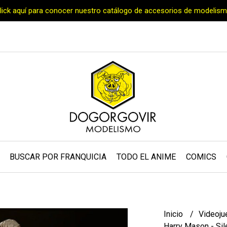
Click aquí para conocer nuestro catálogo de accesorios de modelism
BUSCAR POR FRANQUICIA
TODO EL ANIME
COMICS
Inicio
Videoj
Harry Mason - Sile