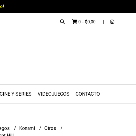
o!
0
-
$0,00
CINE Y SERIES
VIDEOJUEGOS
CONTACTO
uegos
Konami
Otros
nt Hill