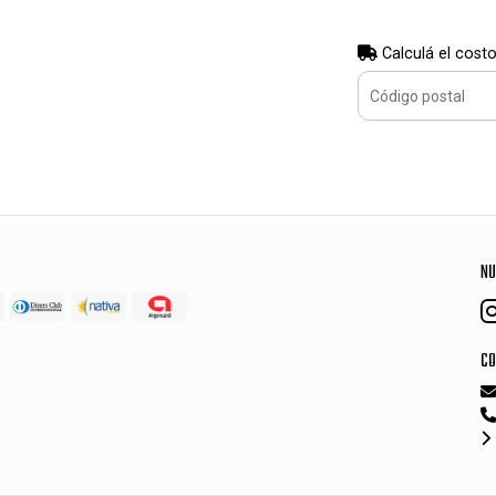
Calculá el costo
NU
CO