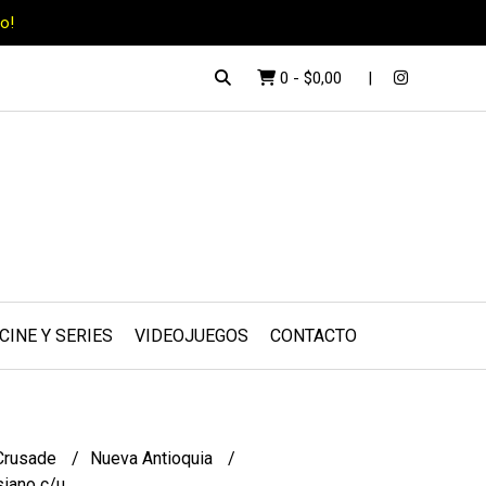
o!
0
-
$0,00
CINE Y SERIES
VIDEOJUEGOS
CONTACTO
Crusade
Nueva Antioquia
siano c/u