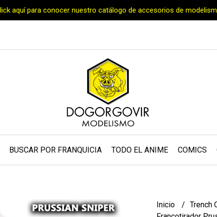
Click aquí para conocer nuestro catálogo de accesorios de modelism
BUSCAR POR FRANQUICIA
TODO EL ANIME
COMICS
Inicio
Trench 
Francotirador Pru