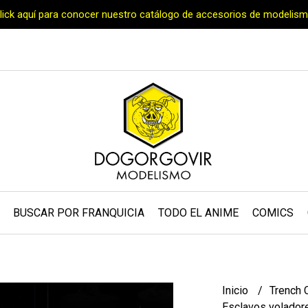
Click aquí para conocer nuestro catálogo de accesorios de modelism
BUSCAR POR FRANQUICIA
TODO EL ANIME
COMICS
Inicio
Trench 
Esclavos volador