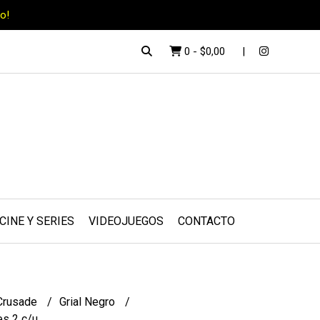
o!
0
-
$0,00
CINE Y SERIES
VIDEOJUEGOS
CONTACTO
Crusade
Grial Negro
es 2 c/u