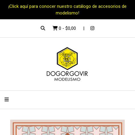
¡Click aquí para conocer nuestro catálogo de accesorios de
modelismo!
0
-
$0,00