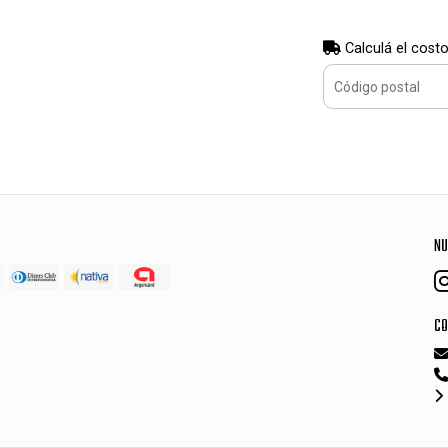
Calculá el costo
NU
CO