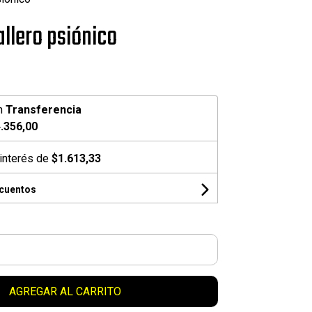
allero psiónico
n
Transferencia
.356,00
interés de
$1.613,33
scuentos
AGREGAR AL CARRITO