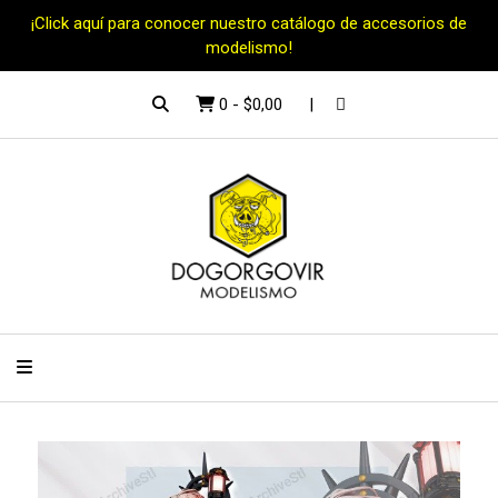
¡Click aquí para conocer nuestro catálogo de accesorios de
modelismo!
0
-
$0,00