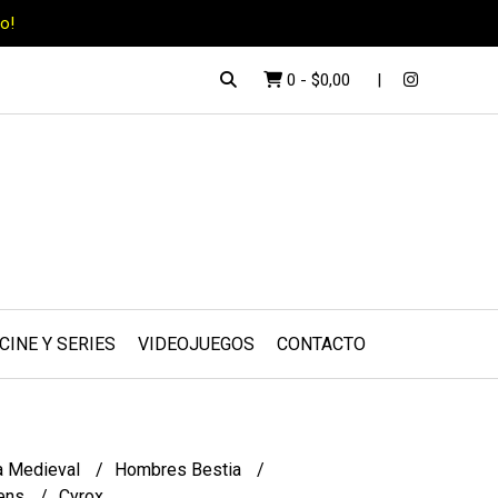
o!
0
-
$0,00
CINE Y SERIES
VIDEOJUEGOS
CONTACTO
a Medieval
Hombres Bestia
rens
Cyrox