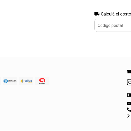
Calculá el costo
NU
CO