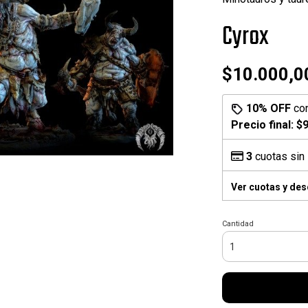
Cyrox
$10.000,0
10% OFF
co
Precio final:
$9
3
cuotas sin 
Ver cuotas y de
Cantidad