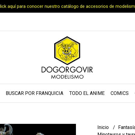
Click aquí para conocer nuestro catálogo de accesorios de modelism
BUSCAR POR FRANQUICIA
TODO EL ANIME
COMICS
Inicio
Fantasí
Minotauros y tau