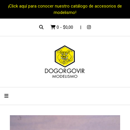
¡Click aquí para conocer nuestro catálogo de accesorios de
modelismo!
0
-
$0,00