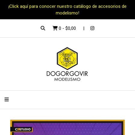
¡Click aquí para conocer nuestro catálogo de accesorios de
modelismo!
0
-
$0,00