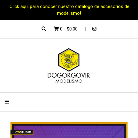
¡Click aquí para conocer nuestro catálogo de accesorios de
modelismo!
0
-
$0,00