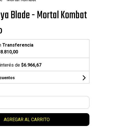
nya Blade - Mortal Kombat
0
n
Transferencia
8.810,00
interés de
$6.966,67
scuentos
AGREGAR AL CARRITO