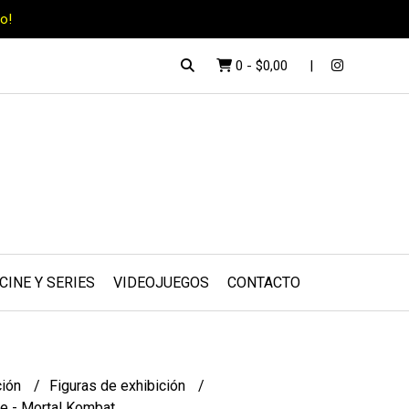
o!
0
-
$0,00
CINE Y SERIES
VIDEOJUEGOS
CONTACTO
ción
Figuras de exhibición
e - Mortal Kombat