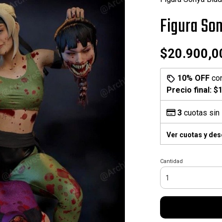
Figura So
$20.900,0
10% OFF
co
Precio final:
$1
3
cuotas sin 
Ver cuotas y de
Cantidad