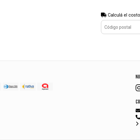
Calculá el costo
NU
CO