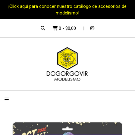
¡Click aquí para conocer nuestro catálogo de accesorios de
modelismo!
0
-
$0,00