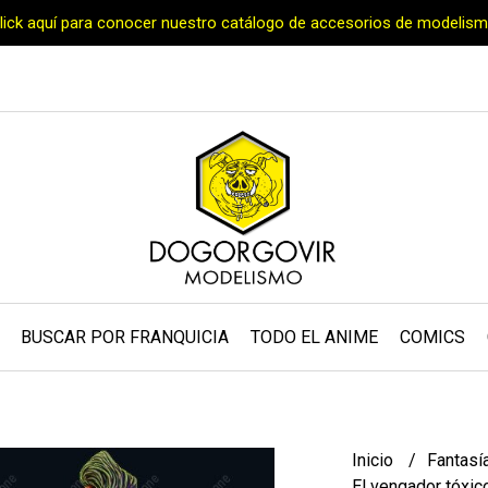
Click aquí para conocer nuestro catálogo de accesorios de modelism
BUSCAR POR FRANQUICIA
TODO EL ANIME
COMICS
Inicio
Fantasí
El vengador tóxic