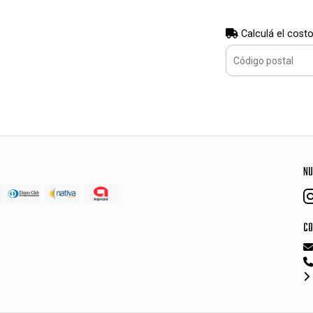
Calculá el costo
NU
CO