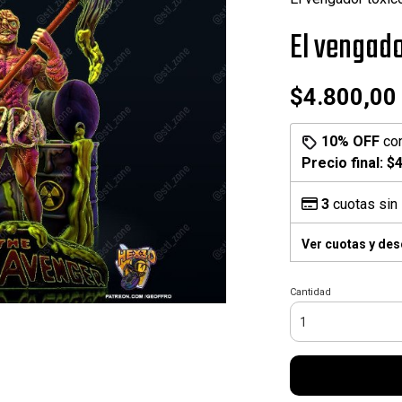
El vengado
$4.800,00
10% OFF
co
Precio final:
$4
3
cuotas sin 
Ver cuotas y de
Cantidad