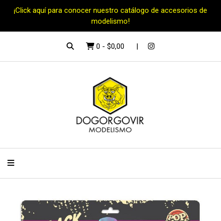
¡Click aquí para conocer nuestro catálogo de accesorios de
modelismo!
0
-
$0,00